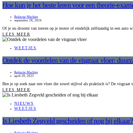
Hoe kun je het beste leren voor een theorie-exam
Redactie Machtig
september 18, 2024
Of je nu droomt van toeren op je motor of eindelijk zelfstandig in een auto w
LEES MEER
WEETJES
Ontdek de voordelen van de visgraat vloer: duur
Redactie Machtig
april 29, 2025
Ben je op zoek naar een vloer die zowel stijlvol als praktisch is? De visgraat
LEES MEER
NIEUWS
WEETJES
Is Liesbeth Zegveld gescheiden of nog bij elkaar?
Redactie Machtig