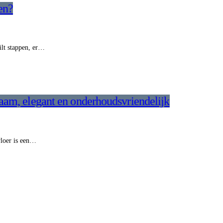
en?
ilt stappen, er…
zaam, elegant en onderhoudsvriendelijk
 vloer is een…